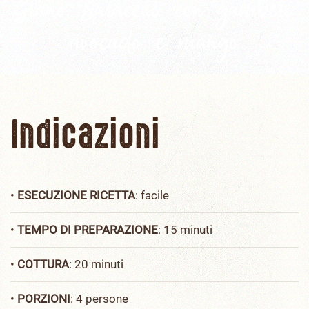
Grano Saraceno con gamberi,
avocado e mango
Indicazioni
•
ESECUZIONE RICETTA
: facile
•
TEMPO DI PREPARAZIONE
: 15 minuti
•
COTTURA
: 20 minuti
•
PORZIONI
: 4 persone