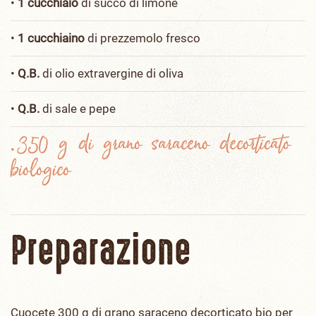
•
1 cucchiaio
di succo di limone
•
1 cucchiaino
di prezzemolo fresco
•
Q.B.
di olio extravergine di oliva
•
Q.B.
di sale e pepe
350 g di grano saraceno decorticato
•
biologico
Preparazione
Cuocete 300 g di grano saraceno decorticato bio per