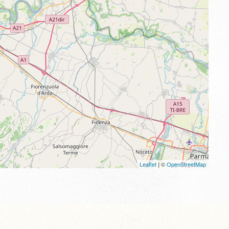
Leaflet
| ©
OpenStreetMap